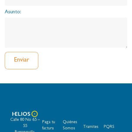
Asunto:
Enviar
Calle 80 No 65 –
Paga tu
Quiénes
55
Tramites
PQRS
factura
Somos