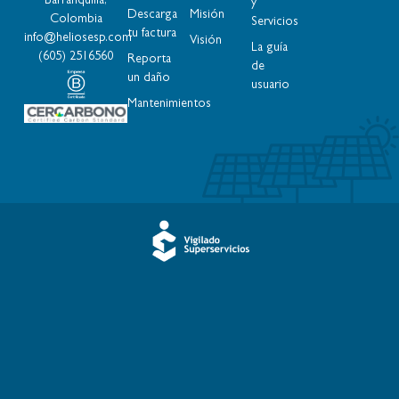
Barranquilla,
y
Descarga
Misión
Colombia
Servicios
tu factura
info@heliosesp.com
Visión
La guía
(605) 2516560
Reporta
de
un daño
usuario​
Mantenimientos