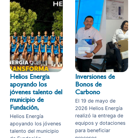
Helios Energía
Inversiones de
apoyando los
Bonos de
jóvenes talento del
Carbono
municipio de
El 19 de mayo de
Fundación,
2026 Helios Energía
realizó la entrega de
Helios Energía
equipos y dotaciones
apoyando los jóvenes
para beneficiar
talento del municipio
procesos