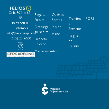
Calle 80 No 65 –
Paga tu
Quiénes
55
Tramites
PQRS
factura
Somos
Barranquilla,
y
Descarga
Misión
Colombia
Servicios
tu factura
info@heliosesp.com
Visión
La guía
(605) 2516560
Reporta
de
un daño
usuario​
Mantenimientos